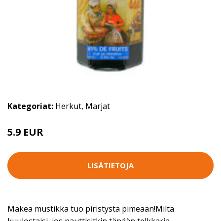
Kategoriat:
Herkut
,
Marjat
5.9 EUR
LISÄTIETOJA
Makea mustikka tuo piristystä pimeään!Miltä
kuulostaisi, jos nauttisitkin tänään telkkaria