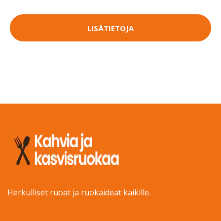
LISÄTIETOJA
Herkulliset ruoat ja ruokaideat kaikille.