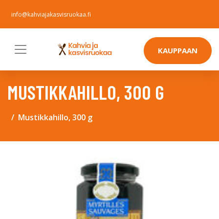
info@kahviajakasvisruokaa.fi
KAUPPAAN
MUSTIKKAHILLO, 300 G
Mustikkahillo, 300 g