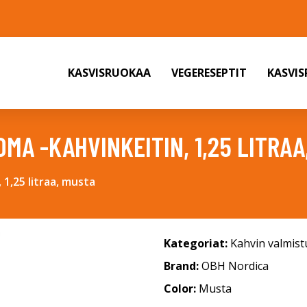
KASVISRUOKAA
VEGERESEPTIT
KASVI
MA -KAHVINKEITIN, 1,25 LITRAA
1,25 litraa, musta
Kategoriat:
Kahvin valmist
Brand:
OBH Nordica
Color:
Musta