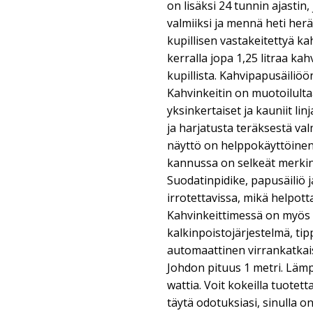
on lisäksi 24 tunnin ajastin, 
valmiiksi ja mennä heti her
kupillisen vastakeitettyä k
kerralla jopa 1,25 litraa k
kupillista. Kahvipapusäili
Kahvinkeitin on muotoilultaa
yksinkertaiset ja kauniit li
ja harjatusta teräksestä val
näyttö on helppokäyttöinen, 
kannussa on selkeät merkin
Suodatinpidike, papusäiliö j
irrotettavissa, mikä helpot
Kahvinkeittimessä on myös 
kalkinpoistojärjestelmä, ti
automaattinen virrankatkai
Johdon pituus 1 metri. Lä
wattia. Voit kokeilla tuotett
täytä odotuksiasi, sinulla o