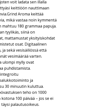
joten voit ladata sen illalla
ättyäsi keittiöön nauttimaan
ahvia.Grind Aroma keittää
ahvia, mikä vastaa noin kymmentä
öön mahtuu 180 grammaa papuja.
n tyylikäs, siinä on
njat, mattamustat yksityiskohdat
mistetut osat. Digitaalinen
ja sekä vesisäiliössä että
nät vesimäärää varten.
a ulompi mylly ovat
taa puhdistamista.
integroitu
ppalukkotoiminto ja
su 30 minuutin kuluttua.
mpövastuksen teho on 1000
a kotona 100 päivää – jos se ei
n täysi palautusoikeus.