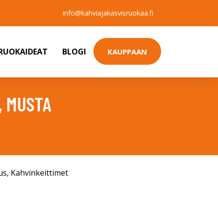
info@kahviajakasvisruokaa.fi
SRUOKAIDEAT
BLOGI
KAUPPAAN
, MUSTA
us
,
Kahvinkeittimet