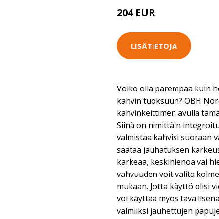
204 EUR
LISÄTIETOJA
Voiko olla parempaa kuin h
kahvin tuoksuun? OBH Nord
kahvinkeittimen avulla tämä y
Siinä on nimittäin integroitu
valmistaa kahvisi suoraan v
säätää jauhatuksen karkeu
karkeaa, keskihienoa vai hi
vahvuuden voit valita kolm
mukaan. Jotta käyttö olisi v
voi käyttää myös tavallisen
valmiiksi jauhettujen papuj