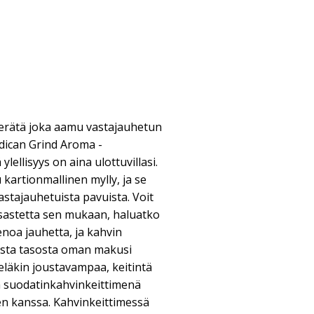
erätä joka aamu vastajauhetun
ican Grind Aroma -
lellisyys on aina ulottuvillasi.
 kartionmallinen mylly, ja se
astajauhetuista pavuista. Voit
sastetta sen mukaan, haluatko
enoa jauhetta, ja kahvin
esta tasosta oman makusi
ieläkin joustavampaa, keitintä
a suodatinkahvinkeittimenä
en kanssa. Kahvinkeittimessä