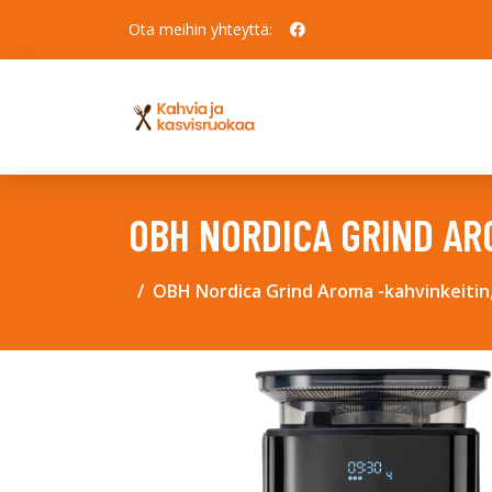
Ota meihin yhteyttä:
OBH NORDICA GRIND ARO
OBH Nordica Grind Aroma -kahvinkeitin, 