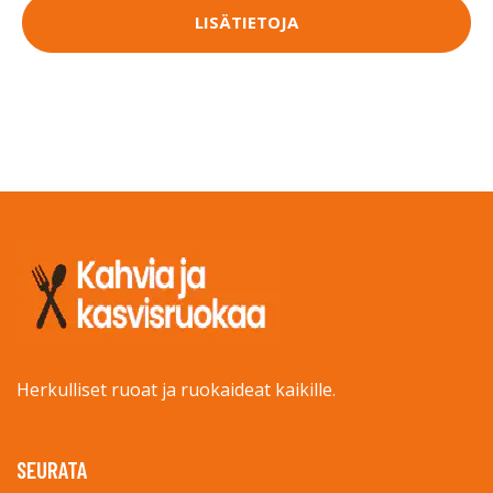
LISÄTIETOJA
Herkulliset ruoat ja ruokaideat kaikille.
SEURATA