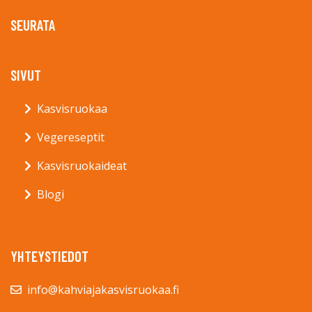
SEURATA
SIVUT
Kasvisruokaa
Vegereseptit
Kasvisruokaideat
Blogi
YHTEYSTIEDOT
info@kahviajakasvisruokaa.fi