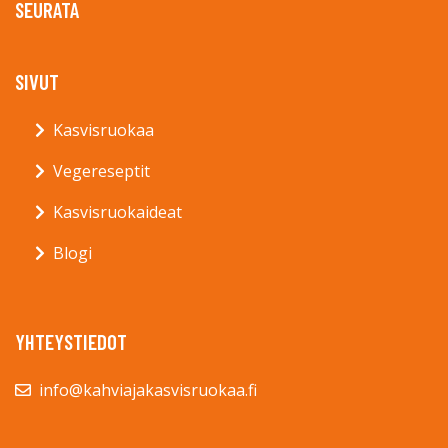
SEURATA
SIVUT
Kasvisruokaa
Vegereseptit
Kasvisruokaideat
Blogi
YHTEYSTIEDOT
info@kahviajakasvisruokaa.fi