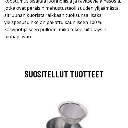
koostumus sisältää luonnollisia ja ravitsevia ainesosia,
jotka ovat peräisin mehustusteollisuuden ylijäämästä,
sitruunan kuorista.raikkaan tuoksunsa lisäksi
yleispesusuihke on pakattu kauniiseen 100 %
kasvipohjaiseen pulloon, mikä tekee siitä täysin
biohajoavan.
SUOSITELLUT TUOTTEET