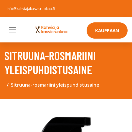
info@kahviajakasvisruokaa.fi
KAUPPAAN
SITRUUNA-ROSMARIINI
YLEISPUHDISTUSAINE
Sitruuna-rosmariini yleispuhdistusaine