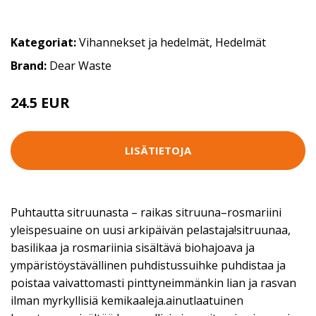
Kategoriat:
Vihannekset ja hedelmät
,
Hedelmät
Brand:
Dear Waste
24.5 EUR
LISÄTIETOJA
Puhtautta sitruunasta – raikas sitruuna–rosmariini
yleispesuaine on uusi arkipäivän pelastaja!sitruunaa,
basilikaa ja rosmariinia sisältävä biohajoava ja
ympäristöystävällinen puhdistussuihke puhdistaa ja
poistaa vaivattomasti pinttyneimmänkin lian ja rasvan
ilman myrkyllisiä kemikaaleja.ainutlaatuinen