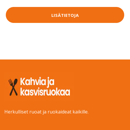
LISÄTIETOJA
Herkulliset ruoat ja ruokaideat kaikille.