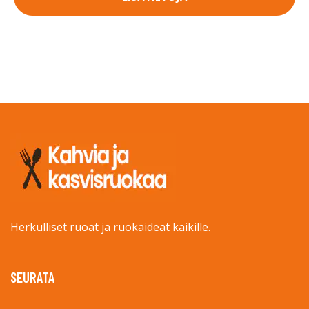
Herkulliset ruoat ja ruokaideat kaikille.
SEURATA