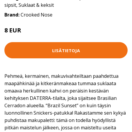
sipsit
,
Suklaat & keksit
Brand:
Crooked Nose
8 EUR
LISÄTIETOJA
Pehmeä, kermainen, makuvivahteiltaan paahdettua
maapähkinää ja kitkeränmakeaa tummaa suklaata
omaava herkullinen kahvi on peräisin kestävän
kehityksen DATERRA-tilalta, joka sijaitsee Brasilian
Cerradon alueella. “Brazil Sunset” on kuin täysin
luonnollinen Snickers-patukka! Rakastamme sen kykyä
puhdistaa makupaletti: tämä on todella hyödyllistä
pitkän maistelun jälkeen, jossa on maisteltu useita