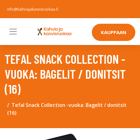
info@kahviajakasvisruokaa.fi
KAUPPAAN
TEFAL SNACK COLLECTION -
VUOKA: BAGELIT / DONITSIT
(16)
Tefal Snack Collection -vuoka: Bagelit / donitsit
(16)