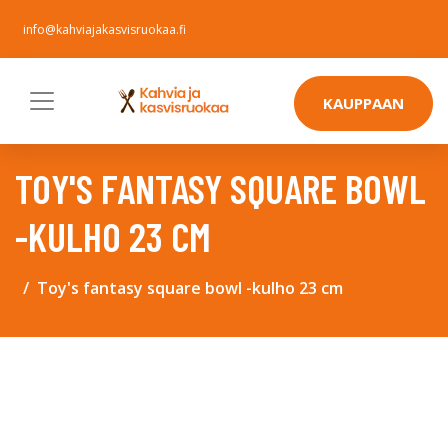
info@kahviajakasvisruokaa.fi
KAUPPAAN
TOY'S FANTASY SQUARE BOWL
-KULHO 23 CM
Toy's fantasy square bowl -kulho 23 cm