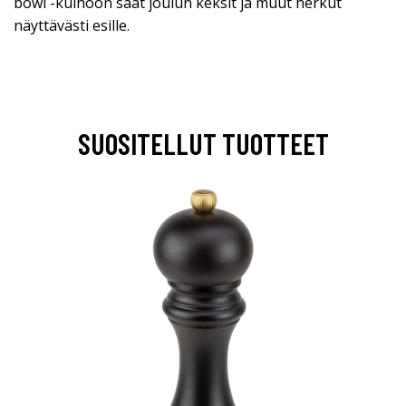
bowl -kulhoon saat joulun keksit ja muut herkut
näyttävästi esille.
SUOSITELLUT TUOTTEET