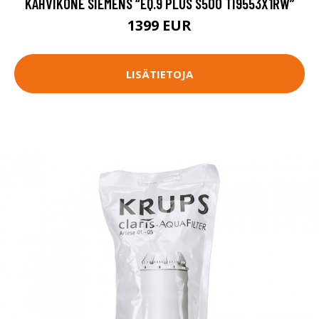
KAHVIKONE SIEMENS “EQ.9 PLUS S500 TI9553X1RW”
1399 EUR
LISÄTIETOJA