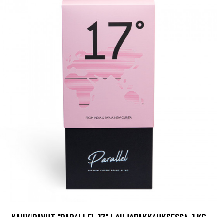
KAHVIPAVUT "PARALLEL 17" LAHJAPAKKAUKSESSA, 1 KG