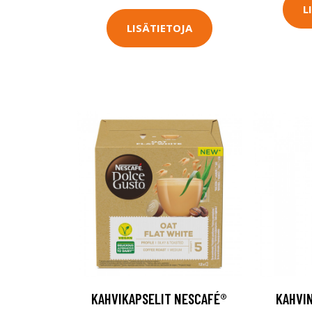
L
LISÄTIETOJA
KAHVIKAPSELIT NESCAFÉ®
KAHVIN