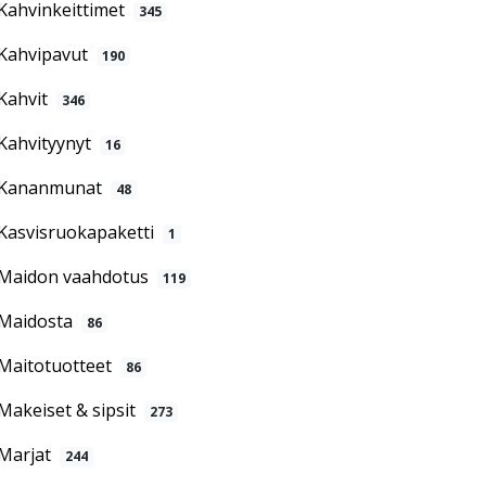
Kahvinkeittimet
345
Kahvipavut
190
Kahvit
346
Kahvityynyt
16
Kananmunat
48
Kasvisruokapaketti
1
Maidon vaahdotus
119
Maidosta
86
Maitotuotteet
86
Makeiset & sipsit
273
Marjat
244