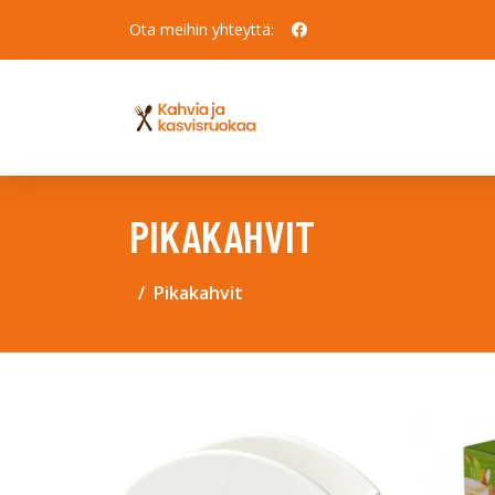
Ota meihin yhteyttä:
PIKAKAHVIT
Pikakahvit