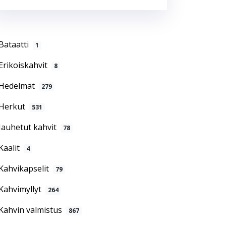
Bataatti
1
Erikoiskahvit
8
Hedelmät
279
Herkut
531
Jauhetut kahvit
78
Kaalit
4
Kahvikapselit
79
Kahvimyllyt
264
Kahvin valmistus
867