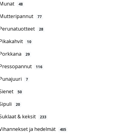
Munat
48
Mutteripannut
77
Perunatuotteet
28
Pikakahvit
10
Porkkana
29
Pressopannut
116
Punajuuri
7
Sienet
50
Sipuli
20
Suklaat & keksit
233
Vihannekset ja hedelmät
405