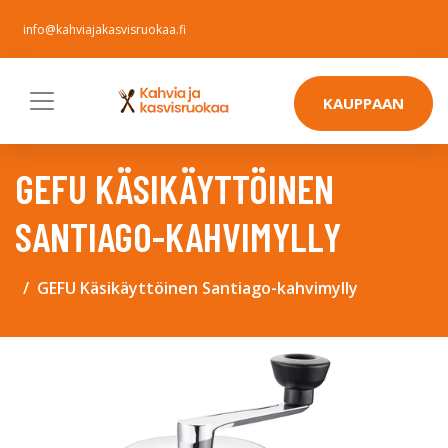
info@kahviajakasvisruokaa.fi
KAUPPAAN
GEFU KÄSIKÄYTTÖINEN
SANTIAGO-KAHVIMYLLY
GEFU Käsikäyttöinen Santiago-kahvimylly