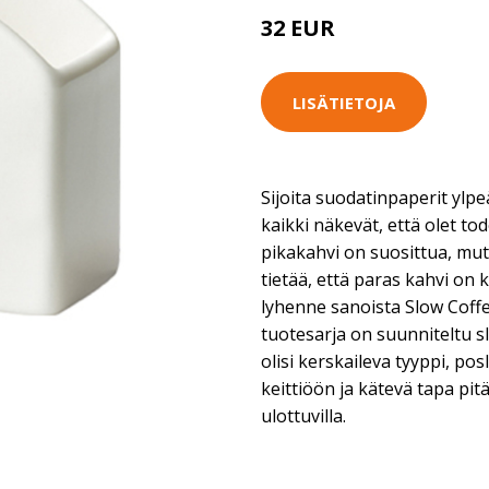
32 EUR
LISÄTIETOJA
Sijoita suodatinpaperit ylpeä
kaikki näkevät, että olet to
pikakahvi on suosittua, mut
tietää, että paras kahvi on ke
lyhenne sanoista Slow Coffee
tuotesarja on suunniteltu sl
olisi kerskaileva tyyppi, posl
keittiöön ja kätevä tapa pi
ulottuvilla.