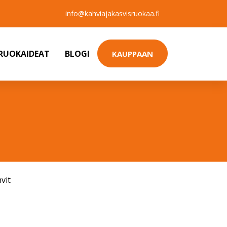
info@kahviajakasvisruokaa.fi
SRUOKAIDEAT
BLOGI
KAUPPAAN
vit