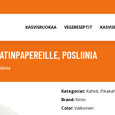
KASVISRUOKAA
VEGERESEPTIT
KASVI
ATINPAPEREILLE, POSLIINIA
liinia
Kategoriat:
Kahvit
,
Pikakah
Brand:
Kinto
Color:
Valkoinen