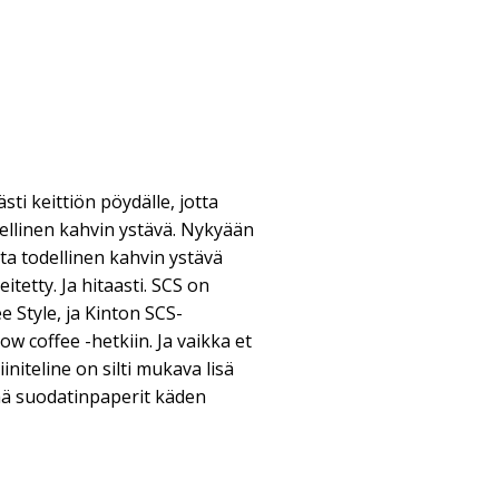
sti keittiön pöydälle, jotta
dellinen kahvin ystävä. Nykyään
ta todellinen kahvin ystävä
itetty. Ja hitaasti. SCS on
 Style, ja Kinton SCS-
ow coffee -hetkiin. Ja vaikka et
iiniteline on silti mukava lisä
tää suodatinpaperit käden