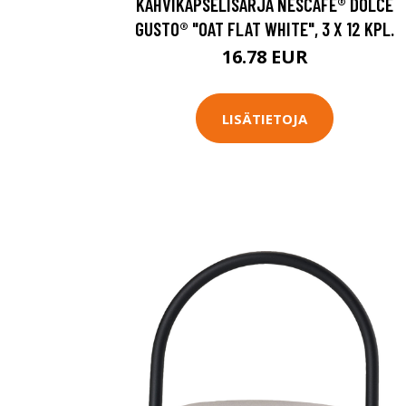
KAHVIKAPSELISARJA NESCAFÉ® DOLCE
GUSTO® "OAT FLAT WHITE", 3 X 12 KPL.
16.78 EUR
LISÄTIETOJA