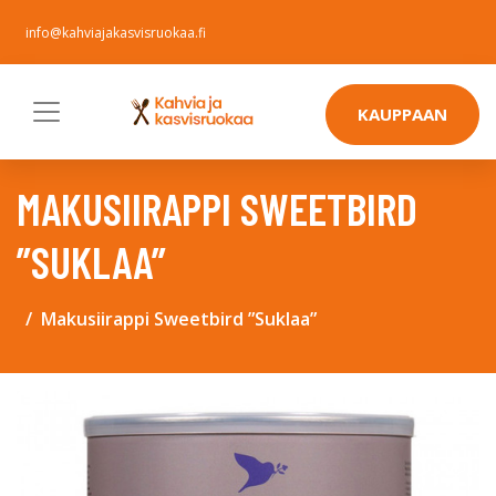
info@kahviajakasvisruokaa.fi
KAUPPAAN
MAKUSIIRAPPI SWEETBIRD
”SUKLAA”
Makusiirappi Sweetbird ”Suklaa”