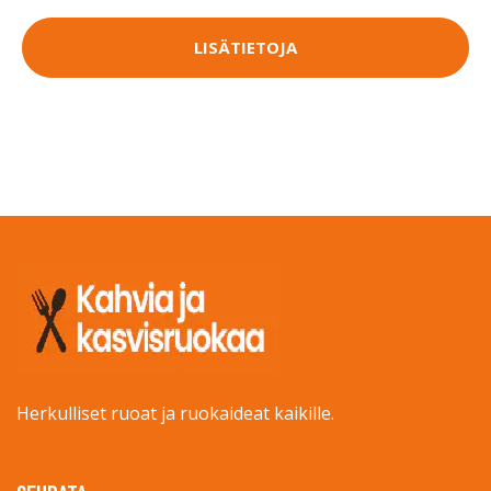
LISÄTIETOJA
Herkulliset ruoat ja ruokaideat kaikille.