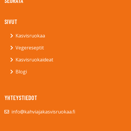
SEURATA
SIVUT
Kasvisruokaa
Vegereseptit
Kasvisruokaideat
Blogi
YHTEYSTIEDOT
info@kahviajakasvisruokaa.fi