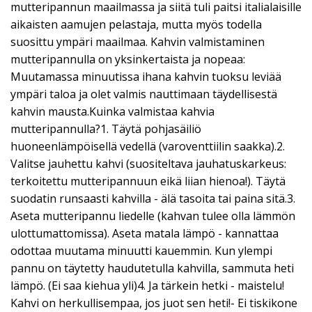
mutteripannun maailmassa ja siitä tuli paitsi italialaisille
aikaisten aamujen pelastaja, mutta myös todella
suosittu ympäri maailmaa. Kahvin valmistaminen
mutteripannulla on yksinkertaista ja nopeaa:
Muutamassa minuutissa ihana kahvin tuoksu leviää
ympäri taloa ja olet valmis nauttimaan täydellisestä
kahvin mausta.Kuinka valmistaa kahvia
mutteripannulla?1. Täytä pohjasäiliö
huoneenlämpöisellä vedellä (varoventtiilin saakka).2.
Valitse jauhettu kahvi (suositeltava jauhatuskarkeus:
terkoitettu mutteripannuun eikä liian hienoa!). Täytä
suodatin runsaasti kahvilla - älä tasoita tai paina sitä.3.
Aseta mutteripannu liedelle (kahvan tulee olla lämmön
ulottumattomissa). Aseta matala lämpö - kannattaa
odottaa muutama minuutti kauemmin. Kun ylempi
pannu on täytetty haudutetulla kahvilla, sammuta heti
lämpö. (Ei saa kiehua yli)4. Ja tärkein hetki - maistelu!
Kahvi on herkullisempaa, jos juot sen heti!- Ei tiskikone