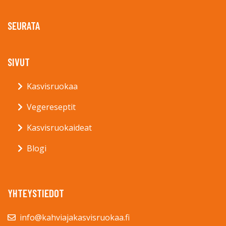
SEURATA
SIVUT
Kasvisruokaa
Vegereseptit
Kasvisruokaideat
Blogi
YHTEYSTIEDOT
info@kahviajakasvisruokaa.fi