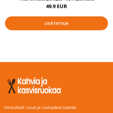
49.9 EUR
LISÄTIETOJA
Herkulliset ruoat ja ruokaideat kaikille.