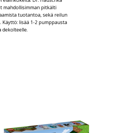
i eläinkokeita. Dr. Hauschka
t mahdollisimman pitkälti
aamista tuotantoa, sekä reilun
 Käyttö: lisää 1-2 pumppausta
a dekolteelle.