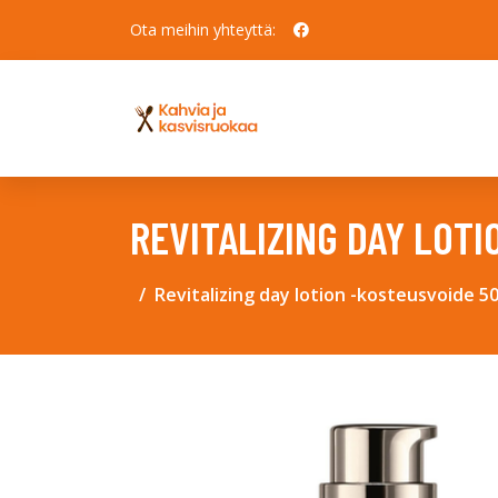
Ota meihin yhteyttä:
REVITALIZING DAY LOTI
Revitalizing day lotion -kosteusvoide 50