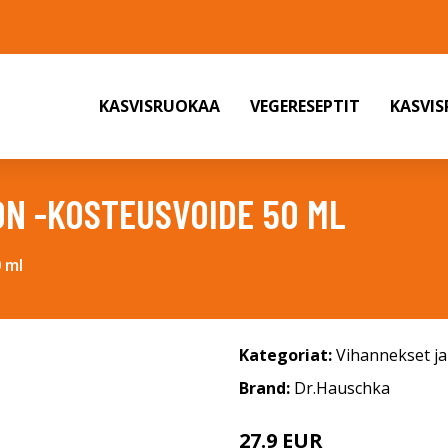
KASVISRUOKAA
VEGERESEPTIT
KASVI
ON -KOSTEUSVOIDE 50 ML
 ml
Kategoriat:
Vihannekset j
Brand:
Dr.Hauschka
27.9 EUR