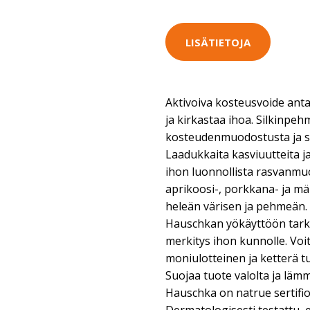
LISÄTIETOJA
Aktivoiva kosteusvoide anta
ja kirkastaa ihoa. Silkinpe
kosteudenmuodostusta ja s
Laadukkaita kasviuutteita ja 
ihon luonnollista rasvanmuo
aprikoosi-, porkkana- ja m
heleän värisen ja pehmeän. 
Hauschkan yökäyttöön tarkoi
merkitys ihon kunnolle. Vo
moniulotteinen ja ketterä tuo
Suojaa tuote valolta ja läm
Hauschka on natrue sertifi