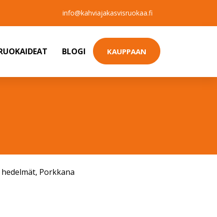
info@kahviajakasvisruokaa.fi
SRUOKAIDEAT
BLOGI
KAUPPAAN
a hedelmät
,
Porkkana