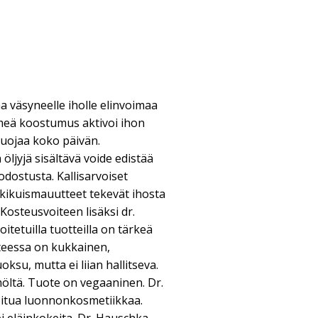
a väsyneelle iholle elinvoimaa
hmeä koostumus aktivoi ihon
uojaa koko päivän.
öljyjä sisältävä voide edistää
dostusta. Kallisarvoiset
äkikuismauutteet tekevät ihosta
Kosteusvoiteen lisäksi dr.
tetuilla tuotteilla on tärkeä
iteessa on kukkainen,
ksu, mutta ei liian hallitseva.
möltä. Tuote on vegaaninen. Dr.
oitua luonnonkosmetiikkaa.